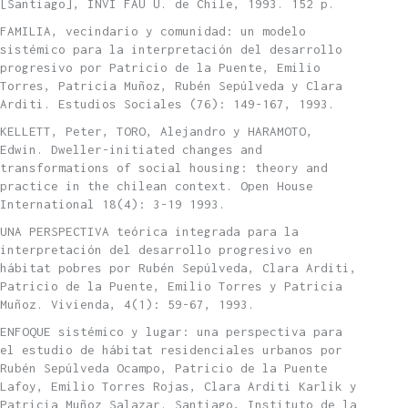
[Santiago], INVI FAU U. de Chile, 1993. 152 p.
FAMILIA, vecindario y comunidad: un modelo
sistémico para la interpretación del desarrollo
progresivo por Patricio de la Puente, Emilio
Torres, Patricia Muñoz, Rubén Sepúlveda y Clara
Arditi. Estudios Sociales (76): 149-167, 1993.
KELLETT, Peter, TORO, Alejandro y HARAMOTO,
Edwin. Dweller-initiated changes and
transformations of social housing: theory and
practice in the chilean context. Open House
International 18(4): 3-19 1993.
UNA PERSPECTIVA teórica integrada para la
interpretación del desarrollo progresivo en
hábitat pobres por Rubén Sepúlveda, Clara Arditi,
Patricio de la Puente, Emilio Torres y Patricia
Muñoz. Vivienda, 4(1): 59-67, 1993.
ENFOQUE sistémico y lugar: una perspectiva para
el estudio de hábitat residenciales urbanos por
Rubén Sepúlveda Ocampo, Patricio de la Puente
Lafoy, Emilio Torres Rojas, Clara Arditi Karlik y
Patricia Muñoz Salazar. Santiago, Instituto de la