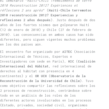
el Seminario “
Haïti-Chili
Tremblements de terre
2010 Reconstruction 2012? Expériences et
réflexions 2 ans après
” (
Haití-Chile terremotos
2010 reconstrucción 2012? Experiencias y
reflexiones 2 años después
). Justo después de dos
años de los fuertes sismos que golpearon Haití
(12 de enero de 2010) y Chile (27 de febrero de
2010). Las consecuencias en ambos casos han sido
diferentes, pero siguen vigentes muchos problemas
en los dos países aún.
El encuentro fue organizado por
AITEC
(Asociación
Internacional de Técnicos, Expertos e
Investigadores con sede en París),
HIC
(
Coalición
Internacional del Hábitat
, red internacional de
derechos al hábitat con presencia en 4
continentes) y el
OR UCH
(
Observatorio de la
Reconstrucción de la Universidad de Chile
). Tuvo
como objetivo compartir las reflexiones sobre los
2 procesos de reconstrucción, centrándose sobre
todo en un análisis de los roles de los
diferentes actores involucrados en los procesos
(Estado, privados, sociedad civil, organismos