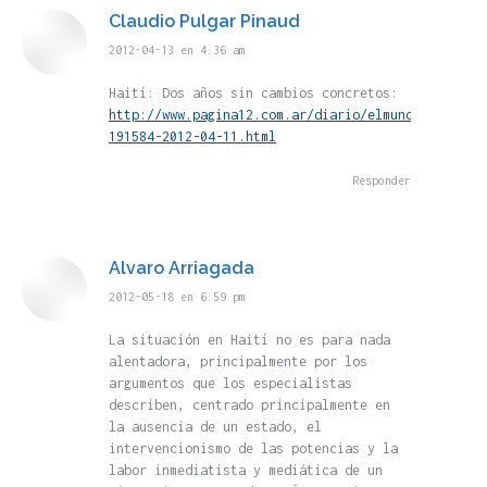
Claudio Pulgar Pinaud
dice:
2012-04-13 en 4:36 am
Haití: Dos años sin cambios concretos:
http://www.pagina12.com.ar/diario/elmundo/4-
191584-2012-04-11.html
Responder
Alvaro Arriagada
dice:
2012-05-18 en 6:59 pm
La situación en Haití no es para nada
alentadora, principalmente por los
argumentos que los especialistas
describen, centrado principalmente en
la ausencia de un estado, el
intervencionismo de las potencias y la
labor inmediatista y mediática de un