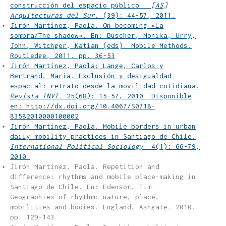
construcción del espacio público.
[AS]
Arquitecturas del Sur.
(39): 44-57, 2011.
Jirón Martínez, Paola. On becoming «La
sombra/The shadow». En: Buscher, Monika, Urry,
John, Witchger, Katian (eds). Mobile Methods.
Routledge, 2011. pp. 36-53
Jirón Martínez, Paola; Lange, Carlos y
Bertrand, María. Exclusión y desigualdad
espacial: retrato desde la movilidad cotidiana.
Revista INVI
. 25(68): 15-57, 2010. Disponible
en: http://dx.doi.org/10.4067/S0718-
83582010000100002
Jirón Martínez, Paola. Mobile borders in urban
daily mobility practices in Santiago de Chile.
International Political Sociology
. 4(1): 66-79,
2010.
Jirón Martínez, Paola. Repetition and
difference: rhythms and mobile place-making in
Santiago de Chile. En: Edensor, Tim.
Geographies of rhythm: nature, place,
mobilities and bodies. England, Ashgate. 2010.
pp. 129-143