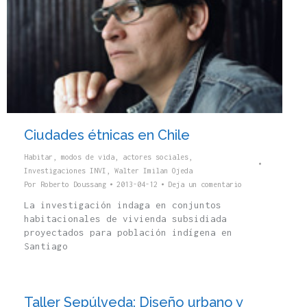
Ciudades étnicas en Chile
Habitar, modos de vida, actores sociales
,
Investigaciones INVI
,
Walter Imilan Ojeda
Por
Roberto Doussang
2013-04-12
Deja un comentario
La investigación indaga en conjuntos
habitacionales de vivienda subsidiada
proyectados para población indígena en
Santiago
Taller Sepúlveda: Diseño urbano y