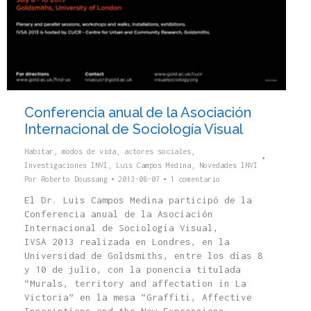
Conferencia anual de la Asociación
Internacional de Sociología Visual
Habitar, modos de vida, actores sociales
,
Investigaciones INVI
,
Luis Campos Medina
,
Novedades INVI
Por
Roberto Doussang
2013-08-07
1 comentario
El Dr. Luis Campos Medina participó de la
Conferencia anual de la Asociación
Internacional de Sociología Visual,
IVSA 2013 realizada en Londres, en la
Universidad de Goldsmiths, entre los días 8
y 10 de julio, con la ponencia titulada
“Murals, territory and affectation in La
Victoria” en la mesa “Graffiti, Affective