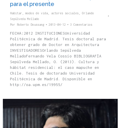
para el presente
Habitar, modos de vida, actores sociales
,
Orlando
Sepúlveda Mellado
Por
Roberto Doussang
2013-04-12
3 Comentarios
FECHA:2012 INSTITUCIONESUniversidad
Politécnica de Madrid. Tesis doctoral para
obtener grado de Doctor en Arquitectura
INVESTIGADORESOrlando Sepúlveda
MelladoFernando Vela Cossío BIBLIOGRAFÍA
Sepúlveda Mellado, O. (2013). Cultura y
hábitat residencial: el caso mapuche en
Chile. Tesis de doctorado Universidad
Politécnica de Madrid. Disponible en
http://oa.upm.es/19955/