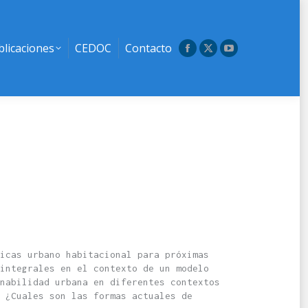
blicaciones
CEDOC
Contacto
Facebook
X
YouTube
page
page
page
opens
opens
opens
in
in
in
new
new
new
window
window
window
icas urbano habitacional para próximas
integrales en el contexto de un modelo
nabilidad urbana en diferentes contextos
 ¿Cuales son las formas actuales de