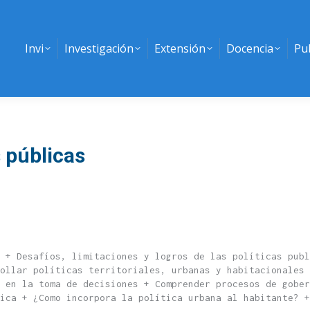
Invi
Investigación
Extensión
Docencia
Pu
s públicas
 + Desafíos, limitaciones y logros de las políticas publ
ollar políticas territoriales, urbanas y habitacionales 
a en la toma de decisiones + Comprender procesos de gober
ica + ¿Como incorpora la política urbana al habitante? +