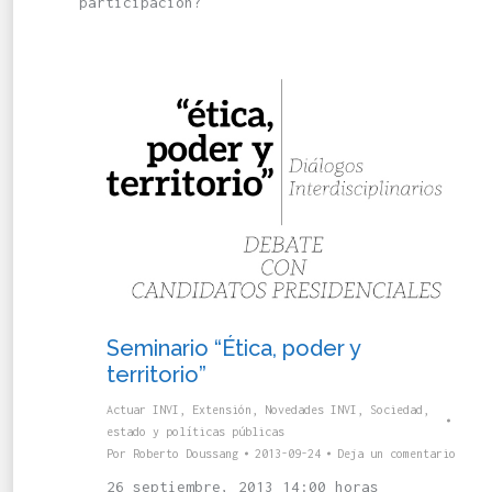
participación?
Seminario “Ética, poder y
territorio”
Actuar INVI
,
Extensión
,
Novedades INVI
,
Sociedad,
estado y políticas públicas
Por
Roberto Doussang
2013-09-24
Deja un comentario
26 septiembre, 2013 14:00 horas