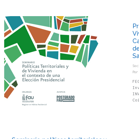
Pr
Vi
Ca
de
Sa
Soc
Po
FE
In
IN
Co