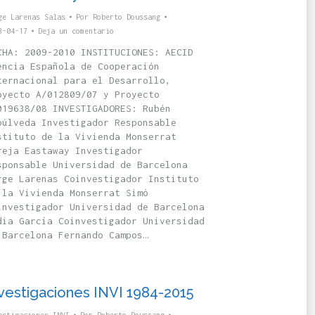
ge Larenas Salas
Por
Roberto Doussang
3-04-17
Deja un comentario
CHA: 2009-2010 INSTITUCIONES: AECID
encia Española de Cooperación
ternacional para el Desarrollo,
oyecto A/012809/07 y Proyecto
019638/08 INVESTIGADORES: Rubén
púlveda Investigador Responsable
stituto de la Vivienda Monserrat
reja Eastaway Investigador
sponsable Universidad de Barcelona
rge Larenas Coinvestigador Instituto
 la Vivienda Monserrat Simó
investigador Universidad de Barcelona
dia García Coinvestigador Universidad
 Barcelona Fernando Campos…
vestigaciones INVI 1984-2015