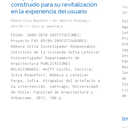
construido para su revitalización
Jor
en la experiencia del usuario
201
Rebeca Silva Roquefort
Por
Roberto Doussang
FE
2013-04-17
Deja un comentario
Ag
In
FECHA: 2009-2010 INSTITUCIONES:
Pr
Proyecto FAU 05/09 INVESTIGADORES:
A/
Rebeca Silva Investigador Responsable
Se
Instituto de la Vivienda Sofía Letelier
In
Coinvestigador Departamento de
Pa
Arquitectura PUBLICACIONES
Re
RELACIONADAS: Wolff Cecchi, Cecilia;
Jo
Silva Roquefort, Rebeca y Letelier
de
Parga, Sofía. Atrapaluz del artefacto a
Co
la intervención. Santiago, Universidad
Li
de Chile, Facultad de Arquitectura y
de
Urbanismo. 2012. 106 p.
In