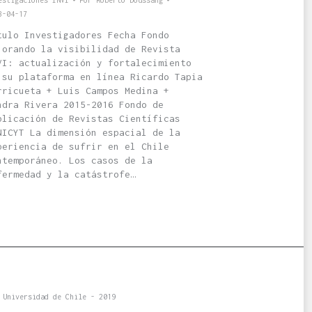
estigaciones INVI
Por
Roberto Doussang
3-04-17
tulo Investigadores Fecha Fondo
jorando la visibilidad de Revista
VI: actualización y fortalecimiento
 su plataforma en línea Ricardo Tapia
rricueta + Luis Campos Medina +
ndra Rivera 2015-2016 Fondo de
blicación de Revistas Científicas
NICYT La dimensión espacial de la
periencia de sufrir en el Chile
ntemporáneo. Los casos de la
fermedad y la catástrofe…
 Universidad de Chile - 2019