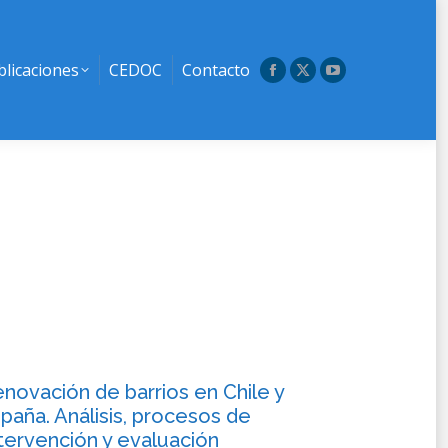
blicaciones
CEDOC
Contacto
Facebook
X
YouTube
page
page
page
opens
opens
opens
in
in
in
new
new
new
window
window
window
novación de barrios en Chile y
paña. Análisis, procesos de
tervención y evaluación