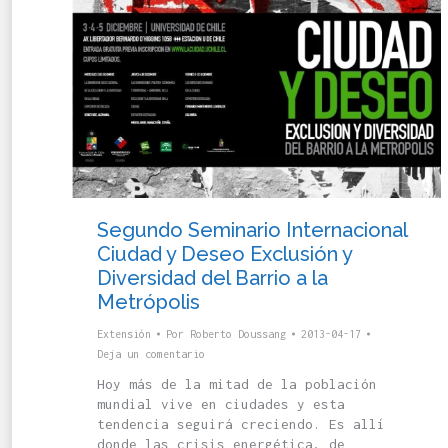
Segundo Seminario Internacional
Ciudad y Deseo Exclusión y
Diversidad del Barrio a la
Metrópolis
Extensión
Por
Roberto Doussang
2013-04-17
Deja un comentario
Hoy más de la mitad de la población
mundial vive en ciudades y esta
tendencia seguirá creciendo. Es allí
donde las crisis energética, de