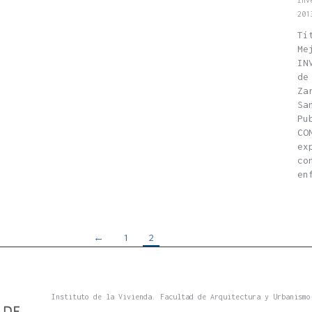
Inv
201
Tí
Me
IN
de
Za
Sa
Pu
CO
ex
co
en
←
1
2
Instituto de la Vivienda. Facultad de Arquitectura y Urbanismo