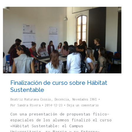
Finalización de curso sobre Hábitat
Sustentable
Beatriz Maturana Cossio
,
Docencia
,
Novedades INVI
Por
Sandra Rivera
2014-12-23
Deja un comentario
Con una presentación de propuestas físico-
espaciales de los alumnos finalizó el curso
«Hábitat Sustentable: el Campus
Universitario, su Barrio y su Entorno»,