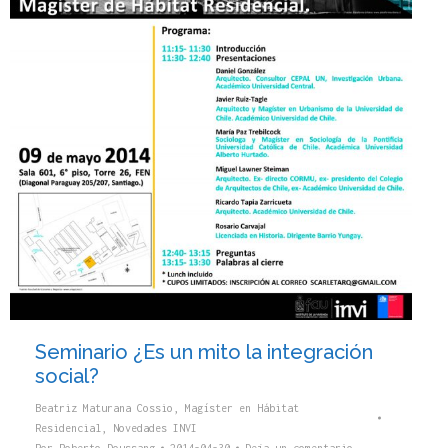
Seminario ¿Es un mito la integración
social?
Beatriz Maturana Cossio
,
Magíster en Hábitat
Residencial
,
Novedades INVI
Por
Roberto Doussang
2014-04-30
Deja un comentario