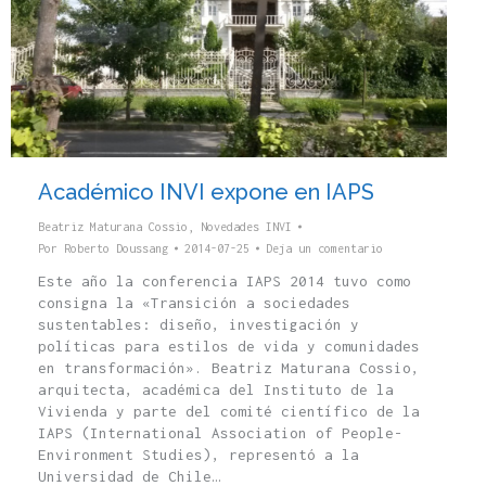
Académico INVI expone en IAPS
Beatriz Maturana Cossio
,
Novedades INVI
Por
Roberto Doussang
2014-07-25
Deja un comentario
Este año la conferencia IAPS 2014 tuvo como
consigna la «Transición a sociedades
sustentables: diseño, investigación y
políticas para estilos de vida y comunidades
en transformación». Beatriz Maturana Cossio,
arquitecta, académica del Instituto de la
Vivienda y parte del comité científico de la
IAPS (International Association of People-
Environment Studies), representó a la
Universidad de Chile…