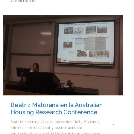
vinculación…
Beatriz Maturana en la Australian
Housing Research Conference
Beatriz Maturana Cossio
,
Novedades INVI
,
Vivienda,
hábitat, habitabilidad y sustentabilidad
Por
Sandra Rivera
2015-03-26
Deja un comentario