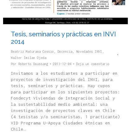
Tesis, seminarios y prácticas en INVI
2014
Beatriz Maturana Cossio
,
Docencia
,
Novedades INVI
,
Walter Imilan Ojeda
Por
Roberto Doussang
2013-12-04
Deja un comentario
Invitamos a los estudiantes a participar en
proyectos de investigación del INVI, para
tesis, seminarios y prácticas. Hay cupos
para participar en los siguientes proyectos:
Fondecyt Viviendas de Integración Social y
la sustentabilidad medio ambiental: una
investigación de proyectos claves en Chile
(4 tesistas y/o seminaristas, 1 practicante)
VID Programa U-Apoya Ciudades étnicas en
Chile…