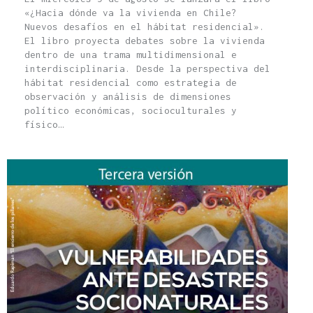
«¿Hacia dónde va la vivienda en Chile?
Nuevos desafíos en el hábitat residencial».
El libro proyecta debates sobre la vivienda
dentro de una trama multidimensional e
interdisciplinaria. Desde la perspectiva del
hábitat residencial como estrategia de
observación y análisis de dimensiones
político económicas, socioculturales y
físico…