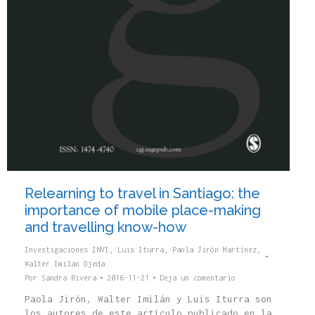
Relearning to travel in Santiago: the
importance of mobile place-making
and travelling know-how
Investigaciones INVI
,
Luis Iturra
,
Paola Jirón Martínez
,
Walter Imilan Ojeda
Por
Sandra Rivera
2016-11-21
Deja un comentario
Paola Jirón, Walter Imilán y Luis Iturra son
los autores de este artículo publicado en la