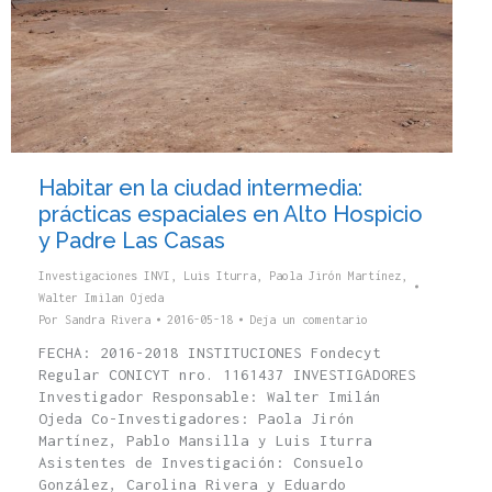
Habitar en la ciudad intermedia:
prácticas espaciales en Alto Hospicio
y Padre Las Casas
Investigaciones INVI
,
Luis Iturra
,
Paola Jirón Martínez
,
Walter Imilan Ojeda
Por
Sandra Rivera
2016-05-18
Deja un comentario
FECHA: 2016-2018 INSTITUCIONES Fondecyt
Regular CONICYT nro. 1161437 INVESTIGADORES
Investigador Responsable: Walter Imilán
Ojeda Co-Investigadores: Paola Jirón
Martínez, Pablo Mansilla y Luis Iturra
Asistentes de Investigación: Consuelo
González, Carolina Rivera y Eduardo