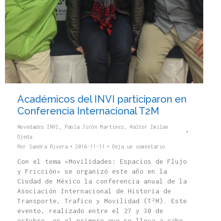
Académicos del INVI participaron en
Conferencia Internacional T2M
Novedades INVI
,
Paola Jirón Martínez
,
Walter Imilan
Ojeda
Por
Sandra Rivera
2016-11-11
Deja un comentario
Con el tema «Movilidades: Espacios de Flujo
y Fricción» se organizó este año en la
Ciudad de México la conferencia anual de la
Asociación Internacional de Historia de
Transporte, Trafico y Movilidad (T²M). Este
evento, realizado entre el 27 y 30 de
octubre, es el primero que se lleva a cabo