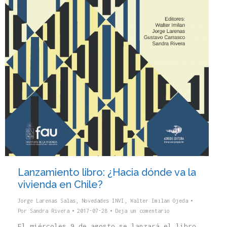
Lanzamiento libro: ¿Hacia dónde va la
vivienda en Chile?
Jorge Larenas Salas
,
Novedades INVI
,
Walter Imilan Ojeda
Por
Sandra Rivera
2017-07-28
Deja un comentario
El miércoles 9 de agosto se lanzará el libro