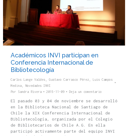
Académicos INVI participan en
Conferencia Internacional de
Bibliotecología
Carlos Lange Valdes
,
Gustavo Carrasco Pérez
,
Luis Campos
Medina
,
Novedades INVI
Por
Sandra Rivera
2015-11-09
Deja un comentario
El pasado 03 y 04 de noviembre se desarrolló
en la Biblioteca Nacional de Santiago de
Chile la XIX Conferencia Internacional de
Bibliotecología, organizada por el Colegio
de Bibliotecarios de Chile A.G. En ella
participó activamente parte del equipo INVI