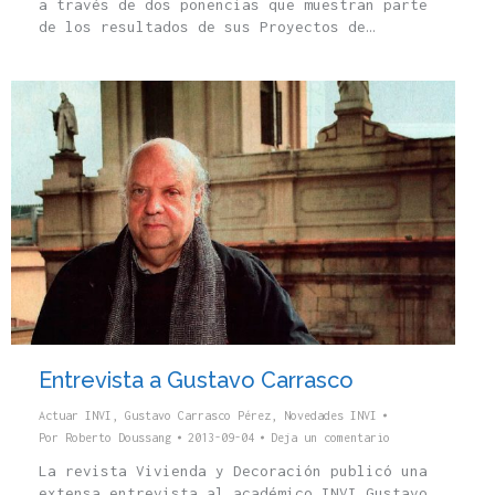
a través de dos ponencias que muestran parte
de los resultados de sus Proyectos de…
Entrevista a Gustavo Carrasco
Actuar INVI
,
Gustavo Carrasco Pérez
,
Novedades INVI
Por
Roberto Doussang
2013-09-04
Deja un comentario
La revista Vivienda y Decoración publicó una
extensa entrevista al académico INVI Gustavo