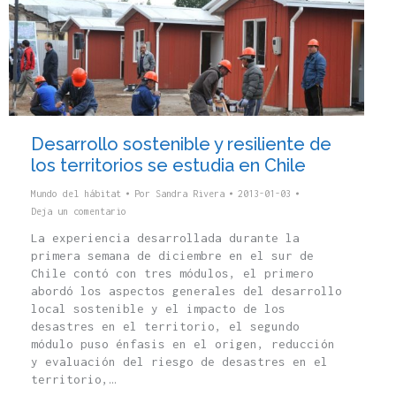
Desarrollo sostenible y resiliente de
los territorios se estudia en Chile
Mundo del hábitat
Por
Sandra Rivera
2013-01-03
Deja un comentario
La experiencia desarrollada durante la
primera semana de diciembre en el sur de
Chile contó con tres módulos, el primero
abordó los aspectos generales del desarrollo
local sostenible y el impacto de los
desastres en el territorio, el segundo
módulo puso énfasis en el origen, reducción
y evaluación del riesgo de desastres en el
territorio,…