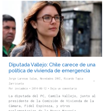
Diputada Vallejo: Chile carece de una
política de vivienda de emergencia
Jorge Larenas Salas
,
Novedades INVI
,
Ricardo Tapia
Zarricueta
Por
inviadmin
2014-06-12
Deja un comentario
La diputada del PC, Camila Vallejo, junto al
presidente de la Comisión de Vivienda de la
Cámara, Fidel Espinoza, y otros
parlamentarios de la Nueva Mayoría,