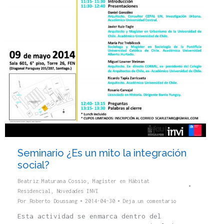
Seminario ¿Es un mito la integración
social?
Beatriz Maturana Cossio
,
Magíster en Hábitat
Residencial
,
Novedades INVI
Por
Roberto Doussang
2014-04-30
Deja un comentario
Esta actividad se enmarca dentro del