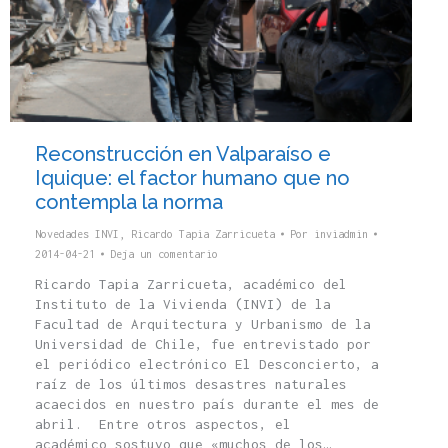
Reconstrucción en Valparaíso e
Iquique: el factor humano que no
contempla la norma
Novedades INVI
,
Ricardo Tapia Zarricueta
Por
inviadmin
2014-04-21
Deja un comentario
Ricardo Tapia Zarricueta, académico del
Instituto de la Vivienda (INVI) de la
Facultad de Arquitectura y Urbanismo de la
Universidad de Chile, fue entrevistado por
el periódico electrónico El Desconcierto, a
raíz de los últimos desastres naturales
acaecidos en nuestro país durante el mes de
abril. Entre otros aspectos, el
académico sostuvo que «muchos de los…