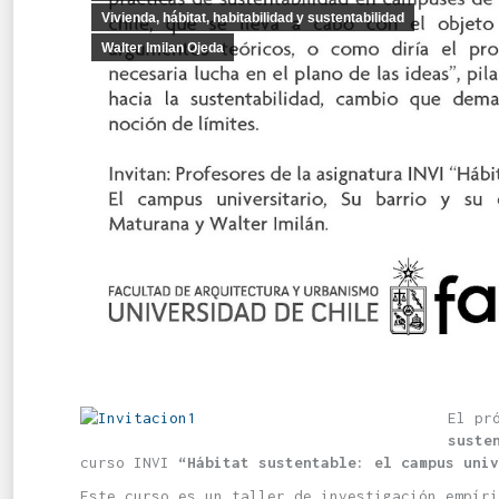
Vivienda, hábitat, habitabilidad y sustentabilidad
Walter Imilan Ojeda
El pr
suste
curso INVI
“Hábitat sustentable: el campus uni
Este curso es un taller de investigación empíri