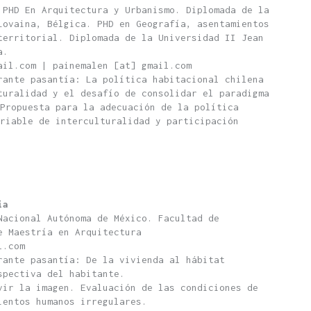
 PHD En Arquitectura y Urbanismo. Diplomada de la
Lovaina, Bélgica. PHD en Geografía, asentamientos
territorial. Diplomada de la Universidad II Jean
a.
ail.com | painemalen [at] gmail.com
rante pasantía: La política habitacional chilena
turalidad y el desafío de consolidar el paradigma
Propuesta para la adecuación de la política
riable de interculturalidad y participación
ía
Nacional Autónoma de México. Facultad de
e Maestría en Arquitectura
l.com
rante pasantía: De la vivienda al hábitat
spectiva del habitante.
vir la imagen. Evaluación de las condiciones de
ientos humanos irregulares.