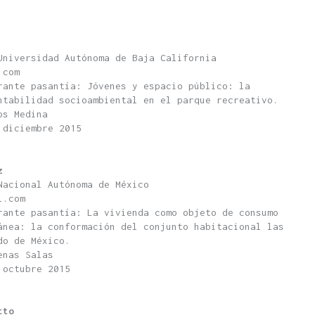
Universidad Autónoma de Baja California
.com
rante pasantía: Jóvenes y espacio público: la
ntabilidad socioambiental en el parque recreativo.
os Medina
 diciembre 2015
z
Nacional Autónoma de México
l.com
rante pasantía: La vivienda como objeto de consumo
ánea: la conformación del conjunto habitacional las
do de México.
enas Salas
 octubre 2015
tto