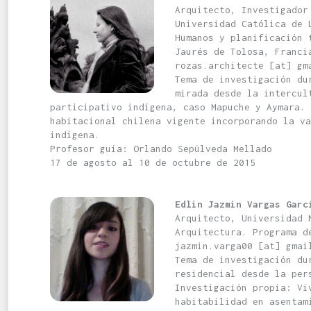
Arquitecto, Investigador
Universidad Católica de 
Humanos y planificación 
Jaurés de Tolosa, Franci
rozas.architecte [at] gm
Tema de investigación du
mirada desde la intercul
participativo indígena, caso Mapuche y Aymara. 
habitacional chilena vigente incorporando la va
indígena.
Profesor guía: Orlando Sepúlveda Mellado
17 de agosto al 10 de octubre de 2015
Edlin Jazmin Vargas Garc
Arquitecto, Universidad 
Arquitectura. Programa d
jazmin.varga00 [at] gmai
Tema de investigación du
residencial desde la per
Investigación propia: Vi
habitabilidad en asentam