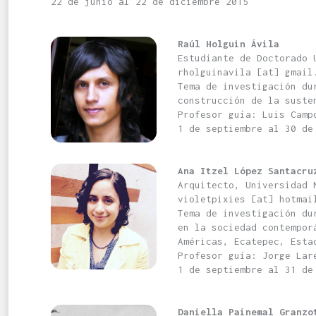
22 de junio al 22 de diciembre 2015
Raúl Holguin Ávila
Estudiante de Doctorado 
rholguinavila [at] gmail
Tema de investigación du
construcción de la suste
Profesor guía: Luis Camp
1 de septiembre al 30 de
Ana Itzel López Santacru
Arquitecto, Universidad 
violetpixies [at] hotmai
Tema de investigación du
en la sociedad contempor
Américas, Ecatepec, Esta
Profesor guía: Jorge Lar
1 de septiembre al 31 de
Daniella Painemal Granzo