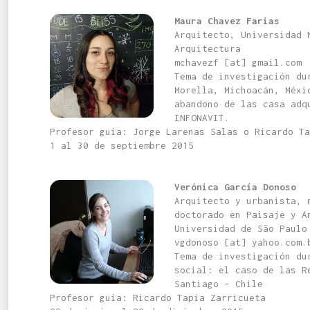
Maura Chavez Farias
Arquitecto, Universidad 
Arquitectura
mchavezf [at] gmail.com
Tema de investigación du
Morella, Michoacán, Méxi
abandono de las casa adq
INFONAVIT.
Profesor guía: Jorge Larenas Salas o Ricardo Ta
1 al 30 de septiembre 2015
Verónica García Donoso
Arquitecto y urbanista, 
doctorado en Paisaje y A
Universidad de São Paulo
vgdonoso [at] yahoo.com.
Tema de investigación du
social: el caso de las R
Santiago – Chile
Profesor guía: Ricardo Tapia Zarricueta