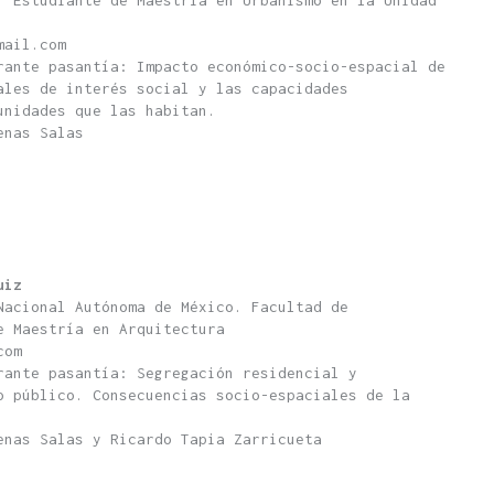
. Estudiante de Maestría en Urbanismo en la Unidad
mail.com
rante pasantía: Impacto económico-socio-espacial de
ales de interés social y las capacidades
unidades que las habitan.
enas Salas
uiz
Nacional Autónoma de México. Facultad de
e Maestría en Arquitectura
com
rante pasantía: Segregación residencial y
o público. Consecuencias socio-espaciales de la
enas Salas y Ricardo Tapia Zarricueta