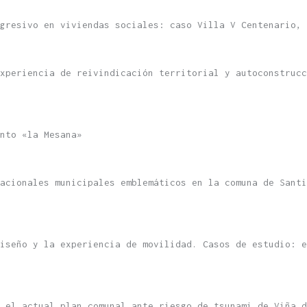
gresivo en viviendas sociales: caso Villa V Centenario, 
xperiencia de reivindicación territorial y autoconstrucc
nto «la Mesana»
acionales municipales emblemáticos en la comuna de Santi
iseño y la experiencia de movilidad. Casos de estudio: e
 el actual plan comunal ante riesgo de tsunami de Viña d