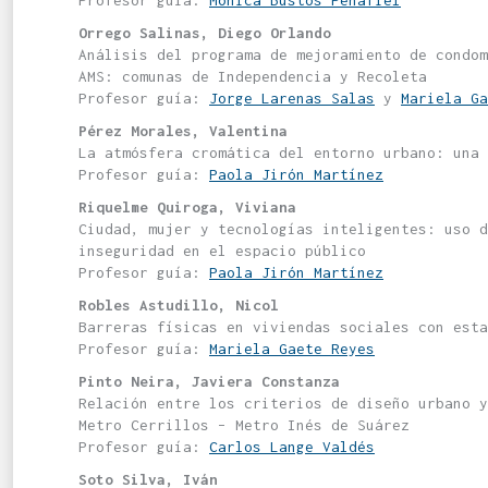
Profesor guía:
Mónica Bustos Peñafiel
Orrego Salinas, Diego Orlando
Análisis del programa de mejoramiento de condom
AMS: comunas de Independencia y Recoleta
Profesor guía:
Jorge Larenas Salas
y
Mariela Ga
Pérez Morales, Valentina
La atmósfera cromática del entorno urbano: una 
Profesor guía:
Paola Jirón Martínez
Riquelme Quiroga, Viviana
Ciudad, mujer y tecnologías inteligentes: uso d
inseguridad en el espacio público
Profesor guía:
Paola Jirón Martínez
Robles Astudillo, Nicol
Barreras físicas en viviendas sociales con esta
Profesor guía:
Mariela Gaete Reyes
Pinto Neira, Javiera Constanza
Relación entre los criterios de diseño urbano 
Metro Cerrillos – Metro Inés de Suárez
Profesor guía:
Carlos Lange Valdés
Soto Silva, Iván