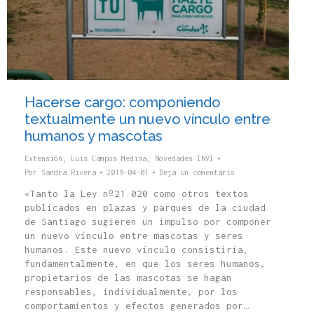
Hacerse cargo: componiendo
textualmente un nuevo vínculo entre
humanos y mascotas
Extensión
,
Luis Campos Medina
,
Novedades INVI
Por
Sandra Rivera
2019-04-01
Deja un comentario
«Tanto la Ley nº21.020 como otros textos
publicados en plazas y parques de la ciudad
de Santiago sugieren un impulso por componer
un nuevo vínculo entre mascotas y seres
humanos. Este nuevo vínculo consistiría,
fundamentalmente, en que los seres humanos,
propietarios de las mascotas se hagan
responsables, individualmente, por los
comportamientos y efectos generados por…