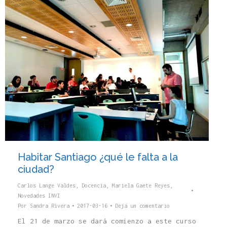
Habitar Santiago ¿qué le falta a la
ciudad?
Carlos Lange Valdes
,
Docencia
,
Mariela Gaete Reyes
,
Novedades INVI
Por
Sandra Rivera
2017-03-16
Deja un comentario
El 21 de marzo se dará comienzo a este curso