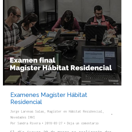
Examenes Magíster Hábitat
Residencial
Jorge Larenas Salas
,
Magíster en Hábitat Residencial
,
Novedades INVI
Por
Sandra Rivera
2018-03-27
Deja un comentario