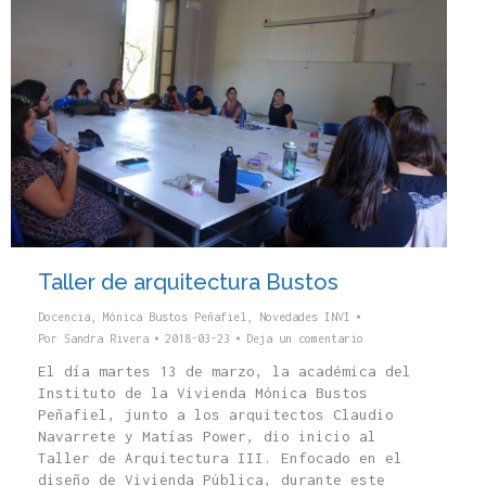
Taller de arquitectura Bustos
Docencia
,
Mónica Bustos Peñafiel
,
Novedades INVI
Por
Sandra Rivera
2018-03-23
Deja un comentario
El día martes 13 de marzo, la académica del
Instituto de la Vivienda Mónica Bustos
Peñafiel, junto a los arquitectos Claudio
Navarrete y Matías Power, dio inicio al
Taller de Arquitectura III. Enfocado en el
diseño de Vivienda Pública, durante este