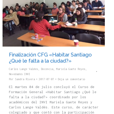
Finalización CFG «Habitar Santiago
¿Qué le falta a la ciudad?»
Carlos Lange Valdes
,
Docencia
,
Mariela Gaete Reyes
,
Novedades INVI
Por
Sandra Rivera
2017-07-07
Deja un comentario
El martes 04 de julio concluyó el Curso de
Formación General «Habitar Santiago ¿Qué le
falta a la ciudad?» coordinado por los
académicos del INVI Mariela Gaete Reyes y
Carlos Lange Valdés. Este curso, de carácter
colegiado y que contó con la participación