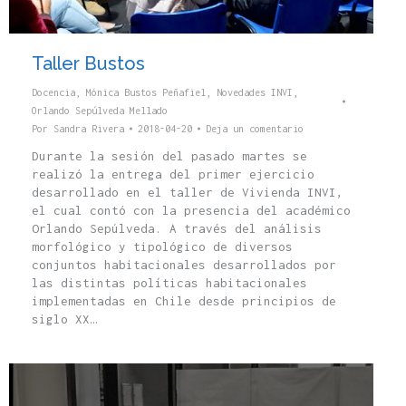
Taller Bustos
Docencia
,
Mónica Bustos Peñafiel
,
Novedades INVI
,
Orlando Sepúlveda Mellado
Por
Sandra Rivera
2018-04-20
Deja un comentario
Durante la sesión del pasado martes se
realizó la entrega del primer ejercicio
desarrollado en el taller de Vivienda INVI,
el cual contó con la presencia del académico
Orlando Sepúlveda. A través del análisis
morfológico y tipológico de diversos
conjuntos habitacionales desarrollados por
las distintas políticas habitacionales
implementadas en Chile desde principios de
siglo XX…