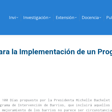
Invi
Investigación
Extensión
Docencia
Pu
ra la Implementación de un Prog
 100 Días propuesto por la Presidenta Michelle Bachelet 
grama de Intervención de Barrios, que incluirá aquellos 
 mejoramiento de los barrios no parece ser circunstancia