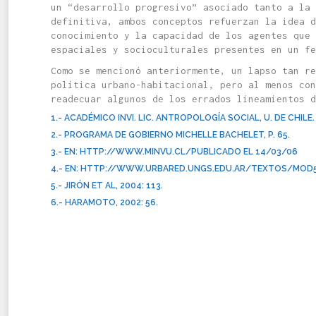
un “desarrollo progresivo” asociado tanto a la 
definitiva, ambos conceptos refuerzan la idea d
conocimiento y la capacidad de los agentes que 
espaciales y socioculturales presentes en un fe
Como se mencionó anteriormente, un lapso tan re
política urbano-habitacional, pero al menos con
readecuar algunos de los errados lineamientos d
1.- ACADÉMICO INVI. LIC. ANTROPOLOGÍA SOCIAL, U. DE CHI
2.- PROGRAMA DE GOBIERNO MICHELLE BACHELET, P. 65.
3.- EN:
HTTP://WWW.MINVU.CL/
PUBLICADO EL 14/03/06
4.- EN:
HTTP://WWW.URBARED.UNGS.EDU.AR/TEXTOS/MOD
5.- JIRÓN ET AL, 2004: 113.
6.- HARAMOTO, 2002: 56.