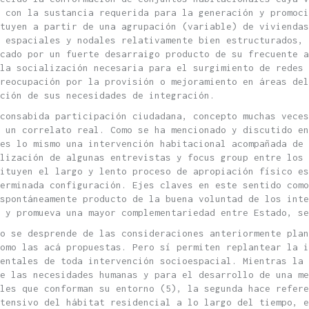
n con la sustancia requerida para la generación y promoci
ituyen a partir de una agrupación (variable) de viviendas
s espaciales y nodales relativamente bien estructurados, 
cado por un fuerte desarraigo producto de su frecuente a
la socialización necesaria para el surgimiento de redes 
preocupación por la provisión o mejoramiento en áreas del
ción de sus necesidades de integración.
 consabida participación ciudadana, concepto muchas veces
 un correlato real. Como se ha mencionado y discutido en
es lo mismo una intervención habitacional acompañada de 
lización de algunas entrevistas y focus group entre los 
tituyen el largo y lento proceso de apropiación físico es
erminada configuración. Ejes claves en este sentido como
spontáneamente producto de la buena voluntad de los int
 y promueva una mayor complementariedad entre Estado, se
so se desprende de las consideraciones anteriormente plan
omo las acá propuestas. Pero sí permiten replantear la i
entales de toda intervención socioespacial. Mientras la 
de las necesidades humanas y para el desarrollo de una me
les que conforman su entorno (5), la segunda hace refere
tensivo del hábitat residencial a lo largo del tiempo, e