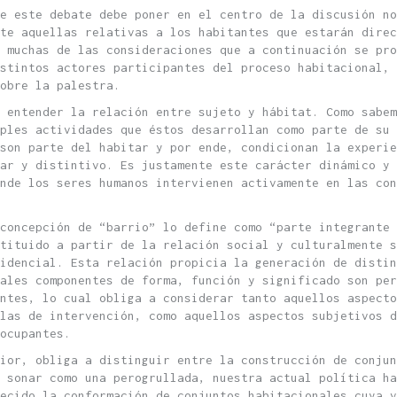
e este debate debe poner en el centro de la discusión no
te aquellas relativas a los habitantes que estarán direc
 muchas de las consideraciones que a continuación se pro
stintos actores participantes del proceso habitacional, 
obre la palestra.
 entender la relación entre sujeto y hábitat. Como sabe
ples actividades que éstos desarrollan como parte de su 
 son parte del habitar y por ende, condicionan la experie
lar y distintivo. Es justamente este carácter dinámico y 
nde los seres humanos intervienen activamente en las con
concepción de “barrio” lo define como “parte integrante 
tituido a partir de la relación social y culturalmente s
idencial. Esta relación propicia la generación de distin
ales componentes de forma, función y significado son per
ntes, lo cual obliga a considerar tanto aquellos aspecto
las de intervención, como aquellos aspectos subjetivos d
ocupantes.
ior, obliga a distinguir entre la construcción de conjun
a sonar como una perogrullada, nuestra actual política ha
lecido la conformación de conjuntos habitacionales cuya v