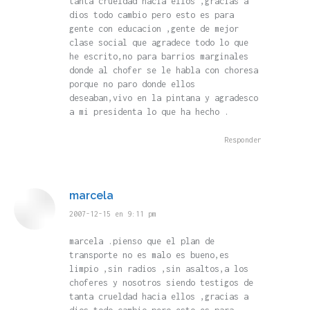
tanta crueldad hacia ellos ,gracias a
dios todo cambio pero esto es para
gente con educacion ,gente de mejor
clase social que agradece todo lo que
he escrito,no para barrios marginales
donde al chofer se le habla con choresa
porque no paro donde ellos
deseaban,vivo en la pintana y agradesco
a mi presidenta lo que ha hecho .
Responder
marcela
dice:
2007-12-15 en 9:11 pm
marcela .pienso que el plan de
transporte no es malo es bueno,es
limpio ,sin radios ,sin asaltos,a los
choferes y nosotros siendo testigos de
tanta crueldad hacia ellos ,gracias a