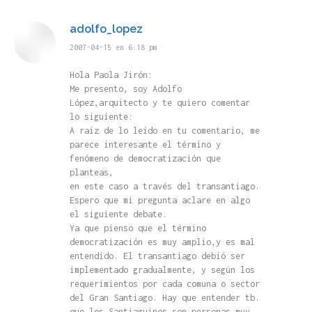
adolfo_lopez
dice:
2007-04-15 en 6:18 pm
Hola Paola Jirón:
Me presento, soy Adolfo
López,arquitecto y te quiero comentar
lo siguiente:
A raíz de lo leído en tu comentario, me
parece interesante el término y
fenómeno de democratización que
planteas,
en este caso a través del transantiago.
Espero que mi pregunta aclare en algo
el siguiente debate.
Ya que pienso que el término
democratización es muy amplio,y es mal
entendido. El transantiago debió ser
implementado gradualmente, y según los
requerimientos por cada comuna o sector
del Gran Santiago. Hay que entender tb.
que los Santiaguinos son personas muy,