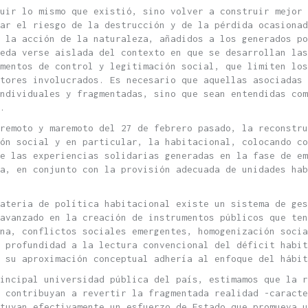
uir lo mismo que existió, sino volver a construir mejor 
ar el riesgo de la destrucción y de la pérdida ocasionad
e la acción de la naturaleza, añadidos a los generados po
ueda verse aislada del contexto en que se desarrollan las
umentos de control y legitimación social, que limiten los
tores involucrados. Es necesario que aquellas asociadas 
ndividuales y fragmentadas, sino que sean entendidas com
.
remoto y maremoto del 27 de febrero pasado, la reconstru
ión social y en particular, la habitacional, colocando co
e las experiencias solidarias generadas en la fase de em
a, en conjunto con la provisión adecuada de unidades hab
ateria de política habitacional existe un sistema de ges
 avanzado en la creación de instrumentos públicos que ten
ana, conflictos sociales emergentes, homogenización socia
r profundidad a la lectura convencional del déficit habit
 su aproximación conceptual adhería al enfoque del hábit
rincipal universidad pública del país, estimamos que la r
 contribuyan a revertir la fragmentada realidad -caracte
tuyan efectivamente un esfuerzo de Estado que promueva u