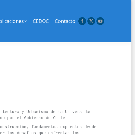
blicaciones
CEDOC
Contacto
Facebook
X
YouTube
page
page
page
opens
opens
opens
in
in
in
new
new
new
window
window
window
itectura y Urbanismo de la Universidad
do por el Gobierno de Chile.
onstrucción, fundamentos expuestos desde
er los desafíos que enfrentan los