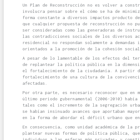
Un Plan de Reconstrucción no es volver a constr
involucra pensar sobre el cómo se ha de minimiz
forma constante a diversos impactos producto d
que cualquier propuesta de reconstrucción no p
ser consideradas como las generadoras de instr
las contradicciones sociales de los diversos ac
residencial no respondan solamente a demandas i
orientados a la promoción de la cohesión social
A pesar de lo lamentable de los efectos del ter
de replantear la política pública en la dimens
el fortalecimiento de la ciudadanía. A partir d
fortalecimiento de una cultura de la convivenci
afectadas.
Por otra parte, es necesario reconocer que en m
último periodo gubernamental (2006-2010) había
tales como el incremento de la segregación urb
se habían insinuado avances que aportaban mayo
en la forma de abordar el déficit urbano que en
En consecuencia, como unidad académica de la p
plantear nuevas formas de política pública, que
individuos a las esferas más privadas- y consti