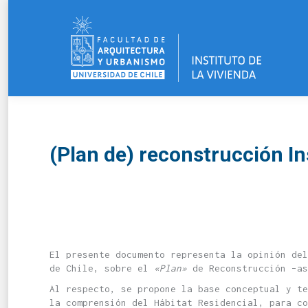
(Plan de) reconstrucción In
El presente documento representa la opinión del
de Chile, sobre el
«Plan»
de Reconstrucción –as
Al respecto, se propone la base conceptual y t
la comprensión del Hábitat Residencial, para co