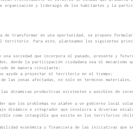
de organización y liderazgo de los habitantes y la partic
ha de transformar en una oportunidad, se propone formular
l territorio. Para esto, planteamos los siguientes princ
e una sociedad que incorpora el pasado, presente y futur
des, donde la participación ciudadana sea el mecanismo q
todo de manera vinculante;
ue ayude a proyectar el territorio en el tiempo;
 de las zonas afectadas, no solo en términos materiales,
 las dinámicas productivas existentes o posibles de ince
der que los problemas no atañen a un gobierno local sola
ajo dinámico e integrador que involucra a diversas escal
gible como intangible que existe en los territorios chil
abilidad económica y financiera de las iniciativas que s