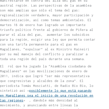
manifestarse en contra del alza del gas en su
austral región. Las perspectivas de la asamblea
son más amplias que sólo el tema del gas:
regionalización verdadera, mayor participación y
democratización, así como temas ambientales. El
martes 18 de enero han logrado un importante
triunfo político frente al gobierno de Piñera al
parar el alza del gas, aumentar los subsidios
para la región, exigir una ley que permita contar
con una tarifa permanente para el gas en
Magallanes, “expulsar” al ex Ministro Raineiri
por su mal manejo del conflicto y paralizar a
toda una región del país durante una semana.
El rol que ha jugado la “Asamblea ciudadana de
Magallanes” en las movilizaciones de enero de
2011, indica que logró “ser más representativa
que congresistas y alcaldes de la zona”. El
periodista Tomás Mosciatti, de Radio Bío Bío, lo
sintetizó así «
posiblemente lo que está pasando
en Magallanes sea el inicio de una revolución en
las regiones
» , dándole más densidad al
movimiento, y anunciando entre líneas la