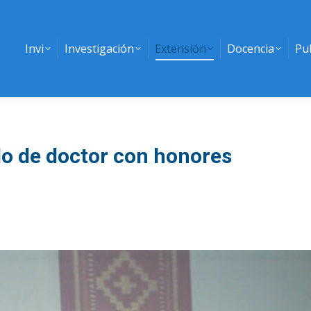
Invi
Investigación
Extensión
Docencia
Pu
do de doctor con honores