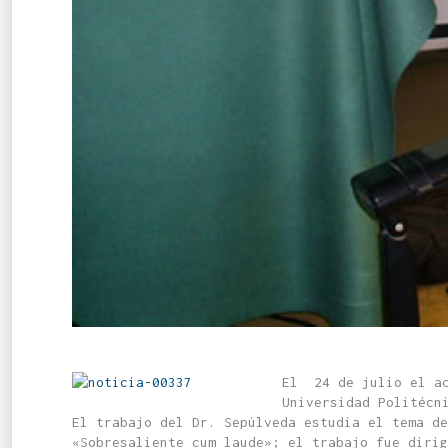
El 24 de julio el ac
Universidad Politécn
El trabajo del Dr. Sepúlveda estudia el tema de
«Sobresaliente cum laude»; el trabajo fue diri