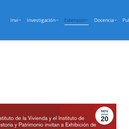
Invi
Investigación
Extensión
Docencia
Pu
NOV
20