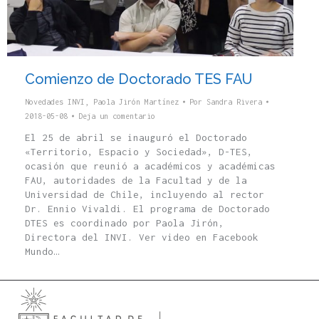
Comienzo de Doctorado TES FAU
Novedades INVI
,
Paola Jirón Martínez
Por
Sandra Rivera
2018-05-08
Deja un comentario
El 25 de abril se inauguró el Doctorado
«Territorio, Espacio y Sociedad», D-TES,
ocasión que reunió a académicos y académicas
FAU, autoridades de la Facultad y de la
Universidad de Chile, incluyendo al rector
Dr. Ennio Vivaldi. El programa de Doctorado
DTES es coordinado por Paola Jirón,
Directora del INVI. Ver video en Facebook
Mundo…