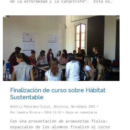
de la enfermedad y la catástrofe”. Esta es…
Finalización de curso sobre Hábitat
Sustentable
Beatriz Maturana Cossio
,
Docencia
,
Novedades INVI
Por
Sandra Rivera
2014-12-23
Deja un comentario
Con una presentación de propuestas físico-
espaciales de los alumnos finalizó el curso