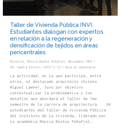
Taller de Vivienda Pública INVI:
Estudiantes dialogan con expertos
en relación a la regeneración y
densificación de tejidos en áreas
pericentrales
Docencia
,
Mónica Bustos Peñafiel
,
Novedades INVI
Por
Sandra Rivera
2018-11-12
Deja un comentario
La actividad, en la que participó, entre
otros, el destacado arquitecto chileno
Miguel Lawner, tuvo por objetivo
contextualizar la problemática y los
desafíos que abordará el Taller de 7mo
semestre de la carrera de arquitectura. 30
estudiantes del Taller de Vivienda Pública
del Instituto de la Vivienda, liderado por
la académica Mónica Bustos Peñafiel…