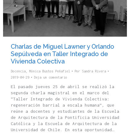
Charlas de Miguel Lawner y Orlando
Sepúlveda en Taller Integrado de
Vivienda Colectiva
Docencia
,
Mónica Bustos Peñafiel
Por
Sandra Rivera
2019-04-29
Deja un comentario
El pasado jueves 25 de abril se realizó la
segunda charla magistral en el marco del
“Taller Integrado de Vivienda Colectiva:
regeneración barrial a escala humana”, que
reúne a docentes y estudiantes de la Escuela
de Arquitectura de la Pontificia Universidad
Católica y la Escuela de Arquitectura de la
Universidad de Chile. En esta oportunidad…