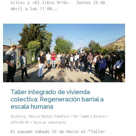
sitio» y «El libro 9×18» Jueves 25 de
abril a las 17.00,…
Taller integrado de vivienda
colectiva: Regeneración barrial a
escala humana
Docencia
,
Mónica Bustos Peñafiel
Por
Sandra Rivera
2019-04-02
Deja un comentario
El pasado sábado 23 de Marzo el “Taller