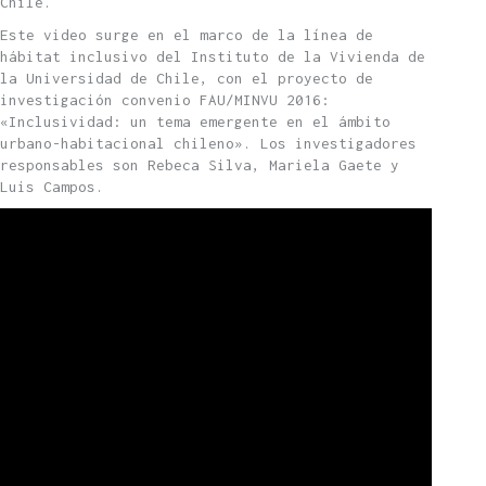
Chile.
Este video surge en el marco de la línea de
hábitat inclusivo del Instituto de la Vivienda de
la Universidad de Chile, con el proyecto de
investigación convenio FAU/MINVU 2016:
«Inclusividad: un tema emergente en el ámbito
urbano-habitacional chileno». Los investigadores
responsables son Rebeca Silva, Mariela Gaete y
Luis Campos.