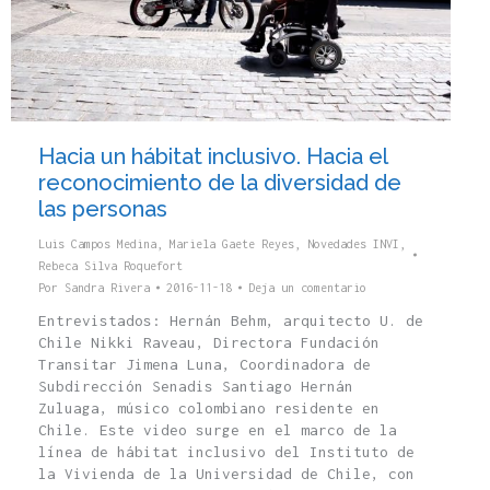
Hacia un hábitat inclusivo. Hacia el
reconocimiento de la diversidad de
las personas
Luis Campos Medina
,
Mariela Gaete Reyes
,
Novedades INVI
,
Rebeca Silva Roquefort
Por
Sandra Rivera
2016-11-18
Deja un comentario
Entrevistados: Hernán Behm, arquitecto U. de
Chile Nikki Raveau, Directora Fundación
Transitar Jimena Luna, Coordinadora de
Subdirección Senadis Santiago Hernán
Zuluaga, músico colombiano residente en
Chile. Este video surge en el marco de la
línea de hábitat inclusivo del Instituto de
la Vivienda de la Universidad de Chile, con