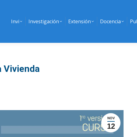
Invi
Investigación
Extensión
Docencia
Pu
a Vivienda
NOV
12