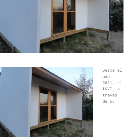
Desde el
año
2011, el
INVI, a
través
de su