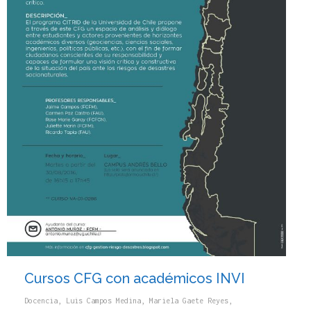
Cursos CFG con académicos INVI
Docencia
,
Luis Campos Medina
,
Mariela Gaete Reyes
,