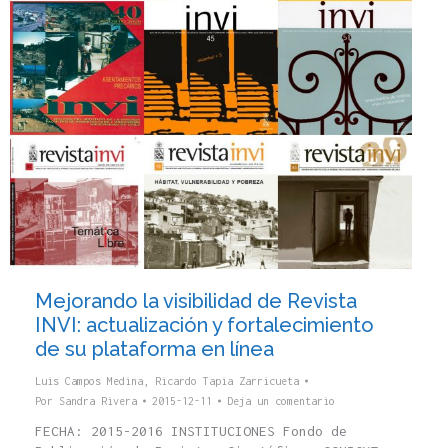
Mejorando la visibilidad de Revista
INVI: actualización y fortalecimiento
de su plataforma en línea
Luis Campos Medina
,
Ricardo Tapia Zarricueta
Por
Sandra Rivera
2015-12-11
Deja un comentario
FECHA: 2015-2016 INSTITUCIONES Fondo de