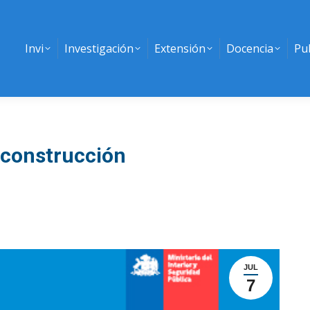
Invi
Investigación
Extensión
Docencia
Pu
Reconstrucción
JUL
7