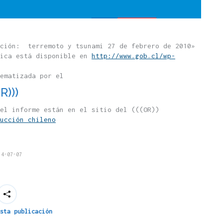
ucción‬: terremoto y tsunami 27 de febrero de 2010»
lica está disponible en‬
http://www.gob.cl/wp-
ematizada por el
R)))
el informe están en el sitio del (((OR))
ucción chileno
14-07-07
sta publicación