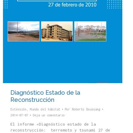
Diagnóstico Estado de la
‪‎Reconstrucción
Extensión
,
Mundo del hábitat
Por
Roberto Doussang
2014-07-07
Deja un comentario
El informe «Diagnóstico estado de la
‪‎reconstrucción‬: terremoto y tsunami 27 de