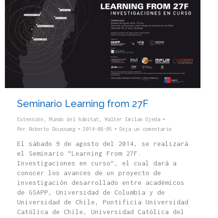
Seminario Learning from 27F
Extensión
,
Mundo del hábitat
,
Walter Imilan Ojeda
Por
Roberto Doussang
2014-08-05
Deja un comentario
El sábado 9 de agosto del 2014, se realizará
el Seminario “Learning From 27F.
Investigaciones en curso”, el cual dará a
conocer los avances de un proyecto de
investigación desarrollado entre académicos
de GSAPP, Universidad de Columbia y de
Universidad de Chile, Pontificia Universidad
Católica de Chile, Universidad Católica del