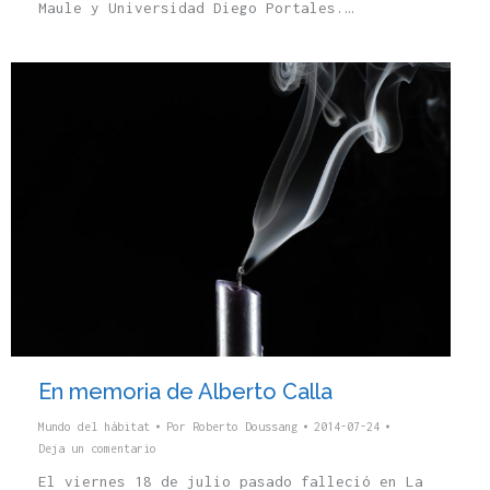
Maule y Universidad Diego Portales.…
En memoria de Alberto Calla
Mundo del hábitat
Por
Roberto Doussang
2014-07-24
Deja un comentario
El viernes 18 de julio pasado falleció en La