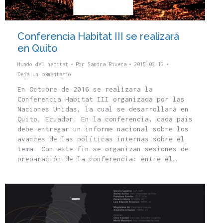
Conferencia Habitat III se realizará
en Quito
Mundo del hábitat
Por
Sandra Rivera
2015-03-13
Deja un comentario
En Octubre de 2016 se realizara la
Conferencia Habitat III organizada por las
Naciones Unidas, la cual se desarrollará en
Quito, Ecuador. En la conferencia, cada país
debe entregar un informe nacional sobre los
avances de las políticas internas sobre el
tema. Con este fin se organizan sesiones de
preparación de la conferencia: entre el…