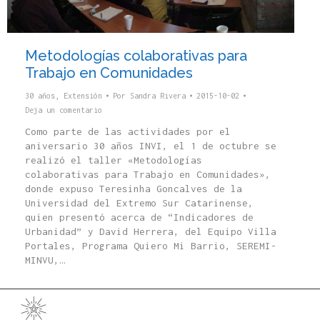
Metodologías colaborativas para
Trabajo en Comunidades
30 años
,
Extensión
Por
Sandra Rivera
2015-10-02
Deja un comentario
Como parte de las actividades por el
aniversario 30 años INVI, el 1 de octubre se
realizó el taller «Metodologías
colaborativas para Trabajo en Comunidades»,
donde expuso Teresinha Goncalves de la
Universidad del Extremo Sur Catarinense,
quien presentó acerca de “Indicadores de
Urbanidad” y David Herrera, del Equipo Villa
Portales, Programa Quiero Mi Barrio, SEREMI-
MINVU,…