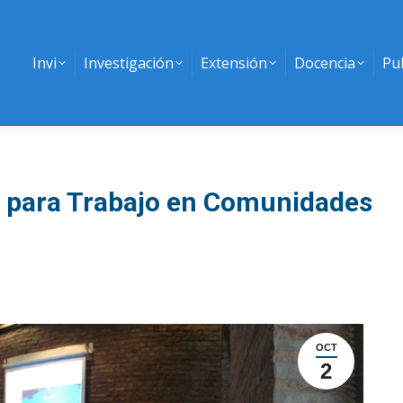
Invi
Investigación
Extensión
Docencia
Pu
s para Trabajo en Comunidades
OCT
2