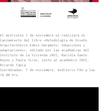
El miércoles 7 de noviembre se realizará el
lanzamiento del libro «Metodología de Diseño
Arquitectónico Edwin Haramoto: Adopciones y
adaptaciones», editado por las académicas del
Instituto de la Vivienda INVI, Mariela Gaete
Reyes y Paola Jiron, junto al académico INVI,
Ricardo Tapia.
Coordenadas: 7 de noviembre, Auditorio FAU a las
18.00 hrs.