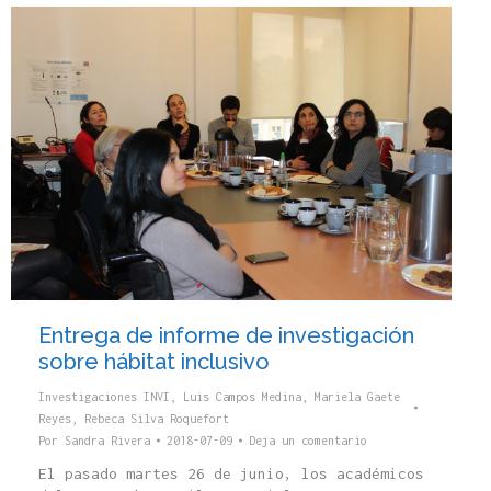
Entrega de informe de investigación
sobre hábitat inclusivo
Investigaciones INVI
,
Luis Campos Medina
,
Mariela Gaete
Reyes
,
Rebeca Silva Roquefort
Por
Sandra Rivera
2018-07-09
Deja un comentario
El pasado martes 26 de junio, los académicos