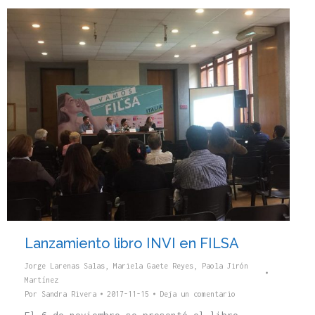
Lanzamiento libro INVI en FILSA
Jorge Larenas Salas
,
Mariela Gaete Reyes
,
Paola Jirón
Martínez
Por
Sandra Rivera
2017-11-15
Deja un comentario
El 6 de noviembre se presentó el libro