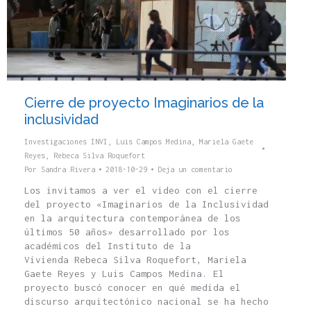
Cierre de proyecto Imaginarios de la
inclusividad
Investigaciones INVI
,
Luis Campos Medina
,
Mariela Gaete
Reyes
,
Rebeca Silva Roquefort
Por
Sandra Rivera
2018-10-29
Deja un comentario
Los invitamos a ver el video con el cierre
del proyecto «Imaginarios de la Inclusividad
en la arquitectura contemporánea de los
últimos 50 años» desarrollado por los
académicos del Instituto de la
Vivienda Rebeca Silva Roquefort, Mariela
Gaete Reyes y Luis Campos Medina. El
proyecto buscó conocer en qué medida el
discurso arquitectónico nacional se ha hecho