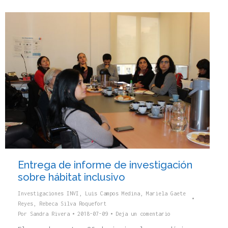
Entrega de informe de investigación
sobre hábitat inclusivo
Investigaciones INVI
,
Luis Campos Medina
,
Mariela Gaete
Reyes
,
Rebeca Silva Roquefort
Por
Sandra Rivera
2018-07-09
Deja un comentario