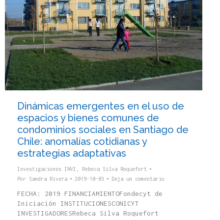
Dinámicas emergentes en el uso de
espacios y bienes comunes de
condominios sociales en Santiago de
Chile: anomalías cotidianas y
estrategias adaptativas
Investigaciones INVI
,
Rebeca Silva Roquefort
Por
Sandra Rivera
2019-10-03
Deja un comentario
FECHA: 2019 FINANCIAMIENTOFondecyt de
Iniciación INSTITUCIONESCONICYT
INVESTIGADORESRebeca Silva Roquefort