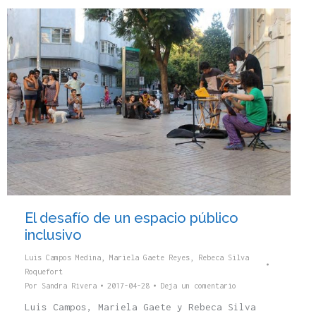
El desafío de un espacio público
inclusivo
Luis Campos Medina
,
Mariela Gaete Reyes
,
Rebeca Silva
Roquefort
Por
Sandra Rivera
2017-04-28
Deja un comentario
Luis Campos, Mariela Gaete y Rebeca Silva