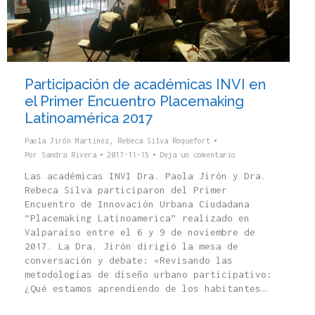
Participación de académicas INVI en
el Primer Encuentro Placemaking
Latinoamérica 2017
Paola Jirón Martínez
,
Rebeca Silva Roquefort
Por
Sandra Rivera
2017-11-15
Deja un comentario
Las académicas INVI Dra. Paola Jirón y Dra.
Rebeca Silva participaron del Primer
Encuentro de Innovación Urbana Ciudadana
“Placemaking Latinoamerica” realizado en
Valparaíso entre el 6 y 9 de noviembre de
2017. La Dra. Jirón dirigió la mesa de
conversación y debate: «Revisando las
metodologías de diseño urbano participativo:
¿Qué estamos aprendiendo de los habitantes…