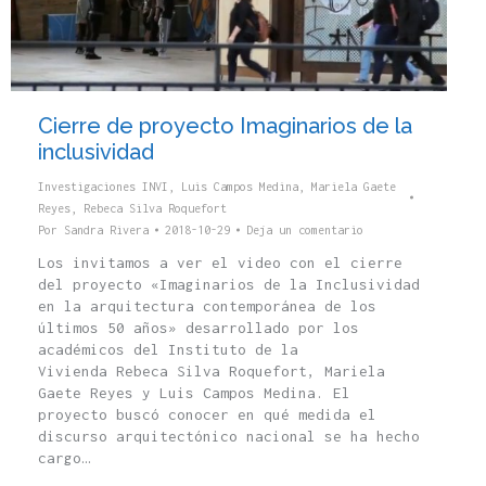
Cierre de proyecto Imaginarios de la
inclusividad
Investigaciones INVI
,
Luis Campos Medina
,
Mariela Gaete
Reyes
,
Rebeca Silva Roquefort
Por
Sandra Rivera
2018-10-29
Deja un comentario
Los invitamos a ver el video con el cierre
del proyecto «Imaginarios de la Inclusividad
en la arquitectura contemporánea de los
últimos 50 años» desarrollado por los
académicos del Instituto de la
Vivienda Rebeca Silva Roquefort, Mariela
Gaete Reyes y Luis Campos Medina. El
proyecto buscó conocer en qué medida el
discurso arquitectónico nacional se ha hecho
cargo…