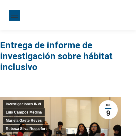
Entrega de informe de
investigación sobre hábitat
inclusivo
Investigaciones INVI
JUL
9
Luis Campos Medina
Mariela Gaete Reyes
Rebeca Silva Roquefort