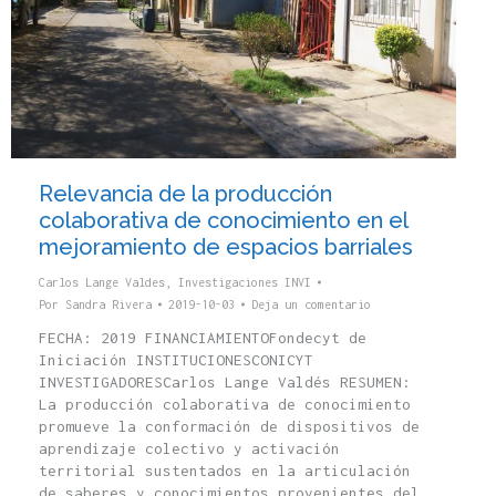
Relevancia de la producción
colaborativa de conocimiento en el
mejoramiento de espacios barriales
Carlos Lange Valdes
,
Investigaciones INVI
Por
Sandra Rivera
2019-10-03
Deja un comentario
FECHA: 2019 FINANCIAMIENTOFondecyt de
Iniciación INSTITUCIONESCONICYT
INVESTIGADORESCarlos Lange Valdés RESUMEN:
La producción colaborativa de conocimiento
promueve la conformación de dispositivos de
aprendizaje colectivo y activación
territorial sustentados en la articulación
de saberes y conocimientos provenientes del