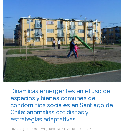
Dinámicas emergentes en el uso de
espacios y bienes comunes de
condominios sociales en Santiago de
Chile: anomalías cotidianas y
estrategias adaptativas
Investigaciones INVI
,
Rebeca Silva Roquefort