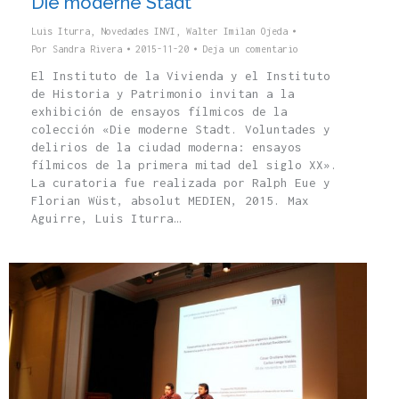
Die moderne Stadt
Luis Iturra
,
Novedades INVI
,
Walter Imilan Ojeda
Por
Sandra Rivera
2015-11-20
Deja un comentario
El Instituto de la Vivienda y el Instituto
de Historia y Patrimonio invitan a la
exhibición de ensayos fílmicos de la
colección «Die moderne Stadt. Voluntades y
delirios de la ciudad moderna: ensayos
fílmicos de la primera mitad del siglo XX».
La curatoria fue realizada por Ralph Eue y
Florian Wüst, absolut MEDIEN, 2015. Max
Aguirre, Luis Iturra…