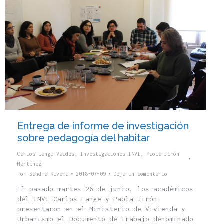
Entrega de informe de investigación
sobre pedagogía del habitar
Carlos Lange Valdes
,
Investigaciones INVI
,
Paola Jirón
Martínez
Por
Sandra Rivera
2018-07-09
Deja un comentario
El pasado martes 26 de junio, los académicos
del INVI Carlos Lange y Paola Jirón
presentaron en el Ministerio de Vivienda y
Urbanismo el Documento de Trabajo denominado