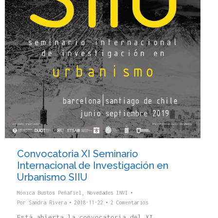
Convocatoria XI Seminario
Internacional de Investigación en
Urbanismo SIIU
Mónica Bustos Peñafiel
,
Novedades INVI
Por
Sandra Rivera
2018-11-22
2 Comentarios
Está abierta la convocatoria del XI