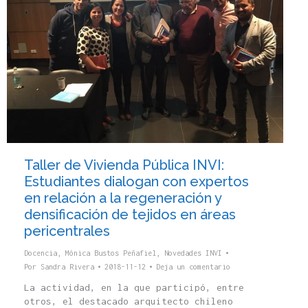
Taller de Vivienda Pública INVI:
Estudiantes dialogan con expertos
en relación a la regeneración y
densificación de tejidos en áreas
pericentrales
Docencia
,
Mónica Bustos Peñafiel
,
Novedades INVI
Por
Sandra Rivera
2018-11-12
Deja un comentario
La actividad, en la que participó, entre
otros, el destacado arquitecto chileno