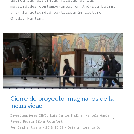
aborda las distintas facetas de las
movilidades contemporáneas en América Latina
y en la actividad participarán Lautaro
Ojeda, Martín…
Cierre de proyecto Imaginarios de la
inclusividad
Investigaciones INVI
,
Luis Campos Medina
,
Mariela Gaete
Reyes
,
Rebeca Silva Roquefort
Por
Sandra Rivera
2018-10-29
Deja un comentario