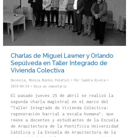
Charlas de Miguel Lawner y Orlando
Sepúlveda en Taller Integrado de
Vivienda Colectiva
Docencia
,
Mónica Bustos Peñafiel
Por
Sandra Rivera
2019-04-29
Deja un comentario
El pasado jueves 25 de abril se realizó la
segunda charla magistral en el marco del
“Taller Integrado de Vivienda Colectiva:
regeneración barrial a escala humana”, que
reúne a docentes y estudiantes de la Escuela
de Arquitectura de la Pontificia Universidad
Católica y la Escuela de Arquitectura de la