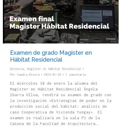
Examen de grado Magister en
Hábitat Residencial
Docencia
,
Magíster en Hábitat Residencial
Por
Sandra Rivera
2019-01-28
1 comentario
El miércoles 30 de enero la alumna del
Magister en Hábitat Residencial Ángela
Ibarra Ulloa, rendirá su examen de grado con
la investigación «Estrategias de poder en la
producción social del hábitat: análisis de
caso Cooperativa de Vivienda Yungay». El
examen se realizará en la sala P3 de la
Casona de la Facultad de Arquitectura…