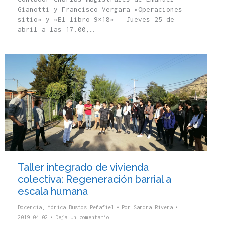
Gianotti y Francisco Vergara «Operaciones
sitio» y «El libro 9×18» Jueves 25 de
abril a las 17.00,…
Taller integrado de vivienda
colectiva: Regeneración barrial a
escala humana
Docencia
,
Mónica Bustos Peñafiel
Por
Sandra Rivera
2019-04-02
Deja un comentario