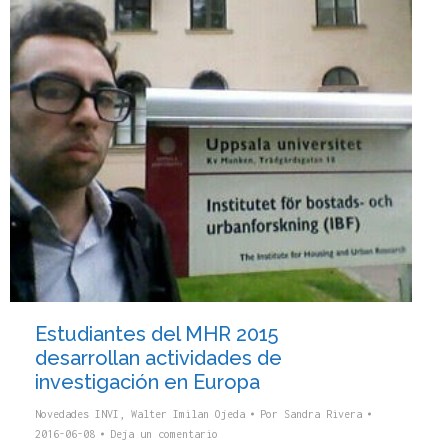
Estudiantes del MHR 2015
desarrollan actividades de
investigación en Europa
Novedades INVI
,
Walter Imilan Ojeda
Por
Sandra Rivera
2016-06-08
Deja un comentario