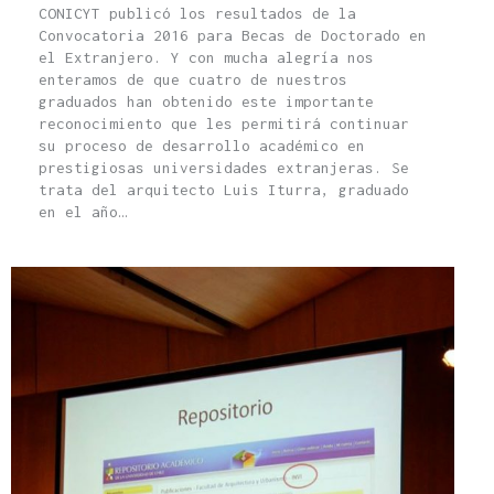
CONICYT publicó los resultados de la
Convocatoria 2016 para Becas de Doctorado en
el Extranjero. Y con mucha alegría nos
enteramos de que cuatro de nuestros
graduados han obtenido este importante
reconocimiento que les permitirá continuar
su proceso de desarrollo académico en
prestigiosas universidades extranjeras. Se
trata del arquitecto Luis Iturra, graduado
en el año…