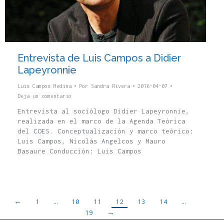
Entrevista de Luis Campos a Didier
Lapeyronnie
Luis Campos Medina
Por
Sandra Rivera
2016-04-07
Deja un comentario
Entrevista al sociólogo Didier Lapeyronnie,
realizada en el marco de la Agenda Teórica
del COES. Conceptualización y marco teórico:
Luis Campos, Nicolás Angelcos y Mauro
Basaure Conducción: Luis Campos
←
1
…
10
11
12
13
14
…
19
→