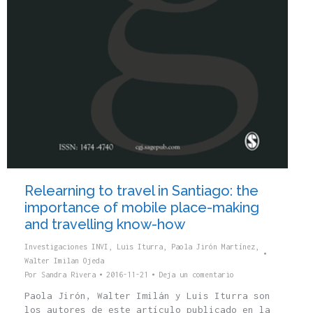
Relearning to travel in Santiago: the
importance of mobile place-making
and travelling know-how
Investigaciones INVI
,
Luis Iturra
,
Paola Jirón Martínez
,
Walter Imilan Ojeda
Por
Sandra Rivera
2016-11-21
Deja un comentario
Paola Jirón, Walter Imilán y Luis Iturra son
los autores de este artículo publicado en la