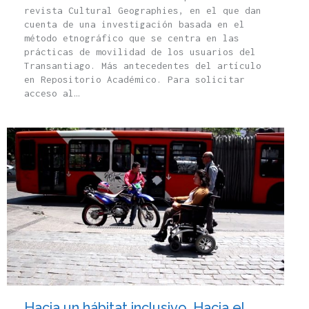
revista Cultural Geographies, en el que dan
cuenta de una investigación basada en el
método etnográfico que se centra en las
prácticas de movilidad de los usuarios del
Transantiago. Más antecedentes del artículo
en Repositorio Académico. Para solicitar
acceso al…
Hacia un hábitat inclusivo. Hacia el