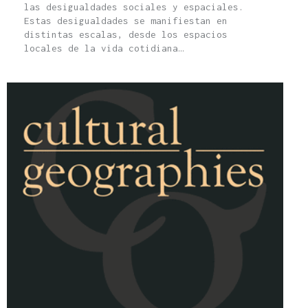
las desigualdades sociales y espaciales.
Estas desigualdades se manifiestan en
distintas escalas, desde los espacios
locales de la vida cotidiana…