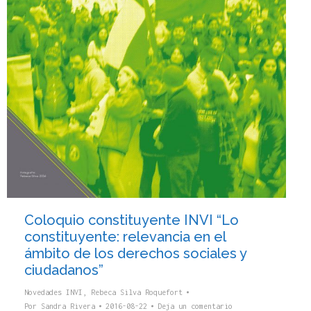
Coloquio constituyente INVI “Lo
constituyente: relevancia en el
ámbito de los derechos sociales y
ciudadanos”
Novedades INVI
,
Rebeca Silva Roquefort
Por
Sandra Rivera
2016-08-22
Deja un comentario