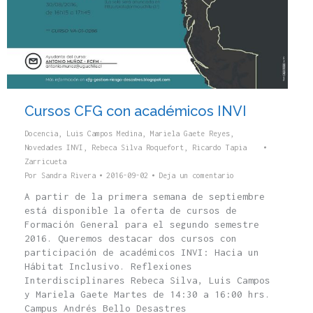
Cursos CFG con académicos INVI
Docencia
,
Luis Campos Medina
,
Mariela Gaete Reyes
,
Novedades INVI
,
Rebeca Silva Roquefort
,
Ricardo Tapia
Zarricueta
Por
Sandra Rivera
2016-09-02
Deja un comentario
A partir de la primera semana de septiembre
está disponible la oferta de cursos de
Formación General para el segundo semestre
2016. Queremos destacar dos cursos con
participación de académicos INVI: Hacia un
Hábitat Inclusivo. Reflexiones
Interdisciplinares Rebeca Silva, Luis Campos
y Mariela Gaete Martes de 14:30 a 16:00 hrs.
Campus Andrés Bello Desastres