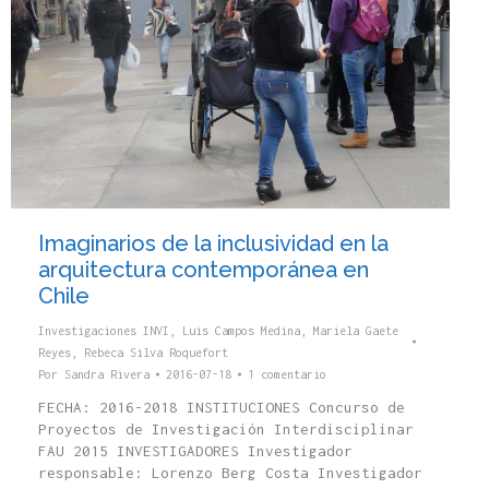
Imaginarios de la inclusividad en la
arquitectura contemporánea en
Chile
Investigaciones INVI
,
Luis Campos Medina
,
Mariela Gaete
Reyes
,
Rebeca Silva Roquefort
Por
Sandra Rivera
2016-07-18
1 comentario
FECHA: 2016-2018 INSTITUCIONES Concurso de
Proyectos de Investigación Interdisciplinar
FAU 2015 INVESTIGADORES Investigador
responsable: Lorenzo Berg Costa Investigador