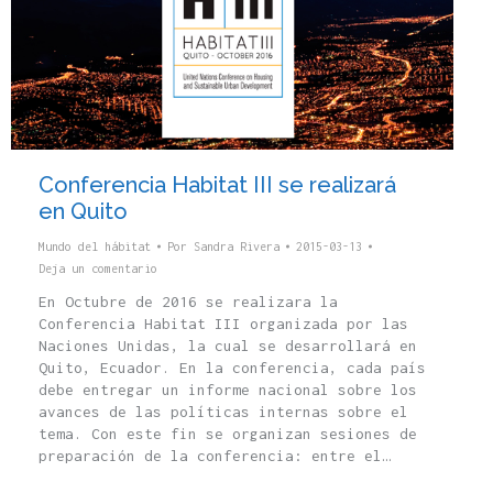
Conferencia Habitat III se realizará
en Quito
Mundo del hábitat
Por
Sandra Rivera
2015-03-13
Deja un comentario
En Octubre de 2016 se realizara la
Conferencia Habitat III organizada por las
Naciones Unidas, la cual se desarrollará en
Quito, Ecuador. En la conferencia, cada país
debe entregar un informe nacional sobre los
avances de las políticas internas sobre el
tema. Con este fin se organizan sesiones de
preparación de la conferencia: entre el…