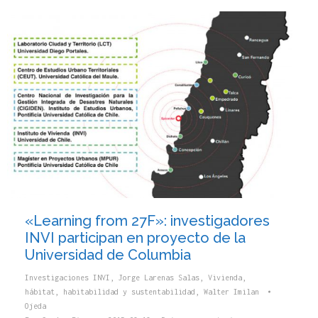
«Learning from 27F»: investigadores
INVI participan en proyecto de la
Universidad de Columbia
Investigaciones INVI
,
Jorge Larenas Salas
,
Vivienda,
hábitat, habitabilidad y sustentabilidad
,
Walter Imilan
Ojeda