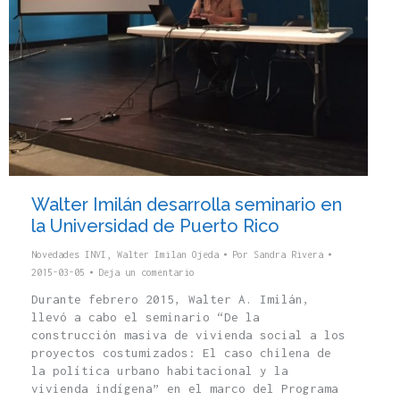
Walter Imilán desarrolla seminario en
la Universidad de Puerto Rico
Novedades INVI
,
Walter Imilan Ojeda
Por
Sandra Rivera
2015-03-05
Deja un comentario
Durante febrero 2015, Walter A. Imilán,
llevó a cabo el seminario “De la
construcción masiva de vivienda social a los
proyectos costumizados: El caso chilena de
la política urbano habitacional y la
vivienda indígena” en el marco del Programa