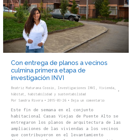
Con entrega de planos a vecinos
culmina primera etapa de
investigación INVI
Beatriz Maturana Cossio
,
Investigaciones INVI
,
Vivienda,
hábitat, habitabilidad y sustentabilidad
Por
Sandra Rivera
2015-03-26
Deja un comentario
Este fin de semana en el conjunto
habitacional Casas Viejas de Puente Alto se
entregaron los planos de arquitectura de las
ampliaciones de las viviendas a los vecinos
que contribuyeron en el levantamiento