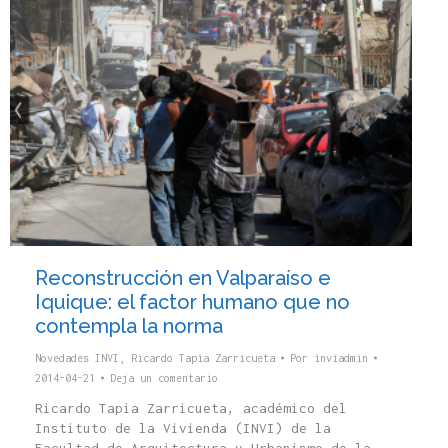
Reconstrucción en Valparaíso e
Iquique: el factor humano que no
contempla la norma
Novedades INVI
,
Ricardo Tapia Zarricueta
Por
inviadmin
2014-04-21
Deja un comentario
Ricardo Tapia Zarricueta, académico del
Instituto de la Vivienda (INVI) de la