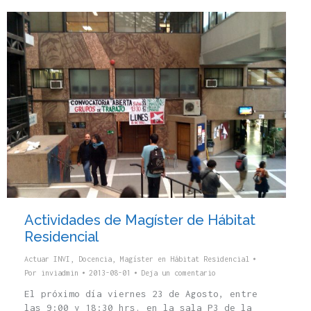
Actividades de Magíster de Hábitat
Residencial
Actuar INVI
,
Docencia
,
Magíster en Hábitat Residencial
Por
inviadmin
2013-08-01
Deja un comentario
El próximo día viernes 23 de Agosto, entre
las 9:00 y 18:30 hrs. en la sala P3 de la