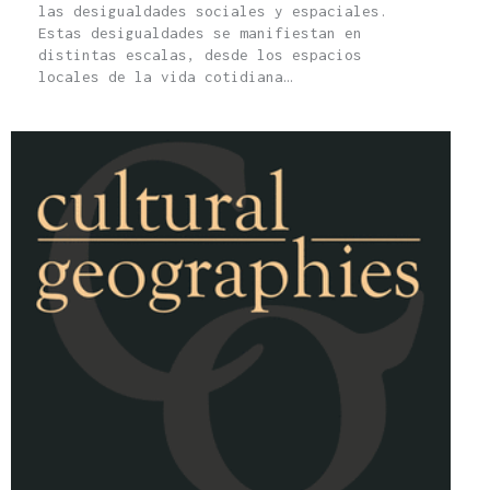
las desigualdades sociales y espaciales.
Estas desigualdades se manifiestan en
distintas escalas, desde los espacios
locales de la vida cotidiana…