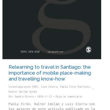
Relearning to travel in Santiago: the
importance of mobile place-making
and travelling know-how
Investigaciones INVI
,
Luis Iturra
,
Paola Jirón Martínez
,
Walter Imilan Ojeda
Por
Sandra Rivera
2016-11-21
Deja un comentario
Paola Jirón, Walter Imilán y Luis Iturra son
los autores de este artículo publicado en la