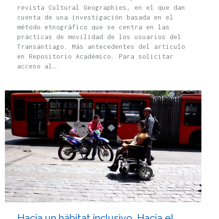
revista Cultural Geographies, en el que dan
cuenta de una investigación basada en el
método etnográfico que se centra en las
prácticas de movilidad de los usuarios del
Transantiago. Más antecedentes del artículo
en Repositorio Académico. Para solicitar
acceso al…
Hacia un hábitat inclusivo. Hacia el