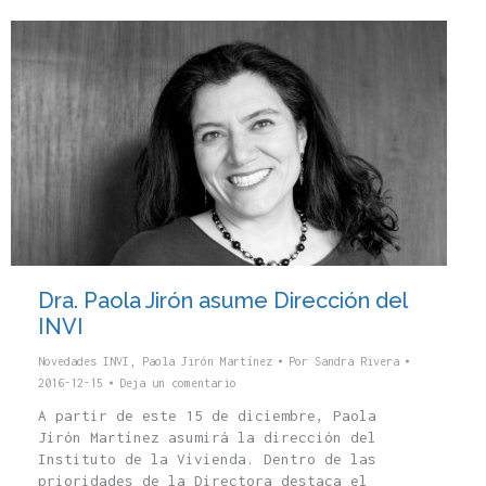
Dra. Paola Jirón asume Dirección del
INVI
Novedades INVI
,
Paola Jirón Martínez
Por
Sandra Rivera
2016-12-15
Deja un comentario
A partir de este 15 de diciembre, Paola
Jirón Martínez asumirá la dirección del
Instituto de la Vivienda. Dentro de las
prioridades de la Directora destaca el