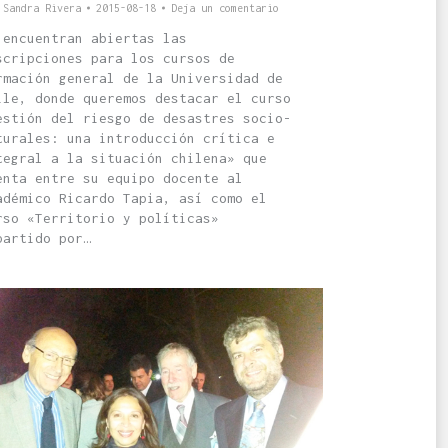
r
Sandra Rivera
2015-08-18
Deja un comentario
 encuentran abiertas las
scripciones para los cursos de
rmación general de la Universidad de
ile, donde queremos destacar el curso
estión del riesgo de desastres socio-
turales: una introducción crítica e
tegral a la situación chilena» que
enta entre su equipo docente al
adémico Ricardo Tapia, así como el
rso «Territorio y políticas»
partido por…