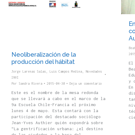
En
co
Au
Bea
Neoliberalización de la
201
producción del hábitat
El
Be
Jorge Larenas Salas
,
Luis Campos Medina
,
Novedades
Ed
INVI
y 
Por
Sandra Rivera
2015-04-30
Deja un comentario
En
Este es el nombre de la mesa redonda
di
que se llevará a cabo en el marco de la
ta
9a Escuela Chile-Francia el próximo
ni
lunes 4 de mayo. Esta contará con la
té
participación del destacado sociólogo
ci
Jean-Yves Authier quién expondrá sobre
“La gentrificación urbana: ¿el destino
de las ciudades a la hora del