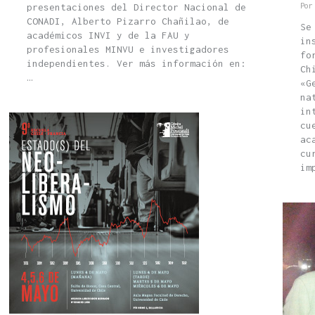
Po
presentaciones del Director Nacional de
CONADI, Alberto Pizarro Chañilao, de
Se
académicos INVI y de la FAU y
in
profesionales MINVU e investigadores
fo
independientes. Ver más información en:
Ch
…
«G
na
in
cu
ac
cu
im