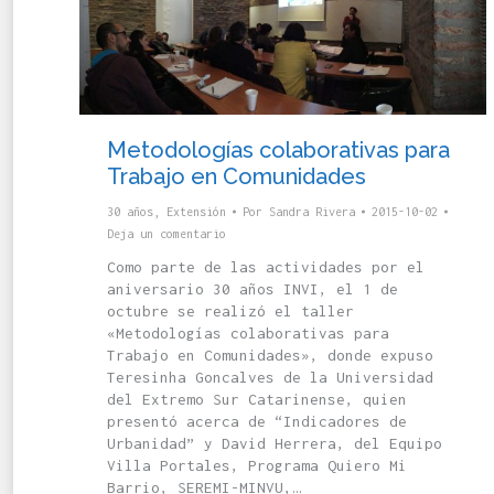
Metodologías colaborativas para
Trabajo en Comunidades
30 años
,
Extensión
Por
Sandra Rivera
2015-10-02
Deja un comentario
Como parte de las actividades por el
aniversario 30 años INVI, el 1 de
octubre se realizó el taller
«Metodologías colaborativas para
Trabajo en Comunidades», donde expuso
Teresinha Goncalves de la Universidad
del Extremo Sur Catarinense, quien
presentó acerca de “Indicadores de
Urbanidad” y David Herrera, del Equipo
Villa Portales, Programa Quiero Mi
Barrio, SEREMI-MINVU,…