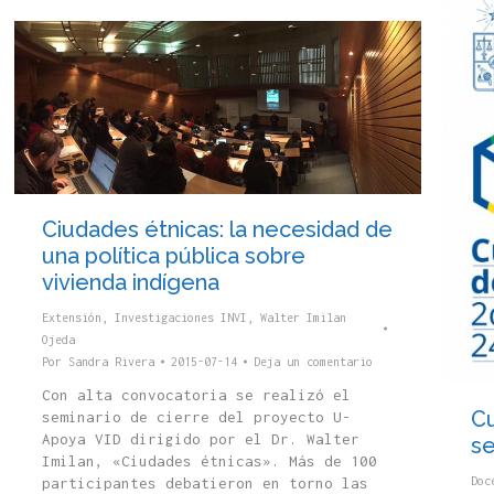
Ciudades étnicas: la necesidad de
una política pública sobre
vivienda indígena
Extensión
,
Investigaciones INVI
,
Walter Imilan
Ojeda
Por
Sandra Rivera
2015-07-14
Deja un comentario
Con alta convocatoria se realizó el
Cu
seminario de cierre del proyecto U-
Apoya VID dirigido por el Dr. Walter
s
Imilan, «Ciudades étnicas». Más de 100
Doc
participantes debatieron en torno las