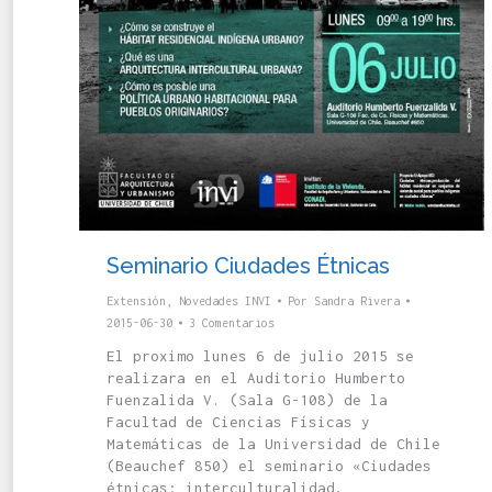
Seminario Ciudades Étnicas
Extensión
,
Novedades INVI
Por
Sandra Rivera
2015-06-30
3 Comentarios
El proximo lunes 6 de julio 2015 se
realizara en el Auditorio Humberto
Fuenzalida V. (Sala G-108) de la
Facultad de Ciencias Físicas y
Matemáticas de la Universidad de Chile
(Beauchef 850) el seminario «Ciudades
étnicas: interculturalidad,