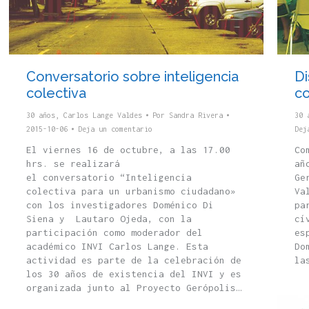
Conversatorio sobre inteligencia
Di
colectiva
co
30 años
,
Carlos Lange Valdes
Por
Sandra Rivera
30 
2015-10-06
Deja un comentario
Dej
El viernes 16 de octubre, a las 17.00
Co
hrs. se realizará
añ
el conversatorio “Inteligencia
Ge
colectiva para un urbanismo ciudadano»
Va
con los investigadores Doménico Di
pa
Siena y Lautaro Ojeda, con la
cí
participación como moderador del
es
académico INVI Carlos Lange. Esta
Do
actividad es parte de la celebración de
la
los 30 años de existencia del INVI y es
organizada junto al Proyecto Gerópolis…