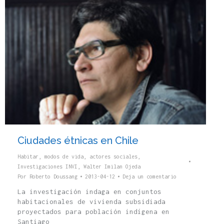
Ciudades étnicas en Chile
Habitar, modos de vida, actores sociales
,
Investigaciones INVI
,
Walter Imilan Ojeda
Por
Roberto Doussang
2013-04-12
Deja un comentario
La investigación indaga en conjuntos
habitacionales de vivienda subsidiada
proyectados para población indígena en
Santiago